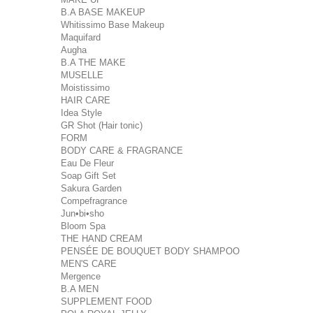
B.A BASE MAKEUP
Whitissimo Base Makeup
Maquifard
Augha
B.A THE MAKE
MUSELLE
Moistissimo
HAIR CARE
Idea Style
GR Shot (Hair tonic)
FORM
BODY CARE & FRAGRANCE
Eau De Fleur
Soap Gift Set
Sakura Garden
Compefragrance
Jun•bi•sho
Bloom Spa
THE HAND CREAM
PENSÉE DE BOUQUET BODY SHAMPOO
MEN'S CARE
Mergence
B.A MEN
SUPPLEMENT FOOD