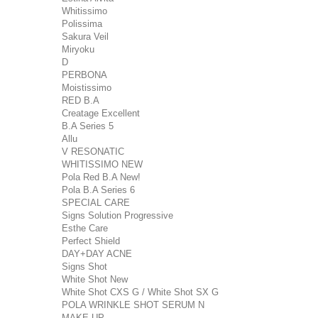
Whitissimo
Polissima
Sakura Veil
Miryoku
D
PERBONA
Moistissimo
RED B.A
Creatage Excellent
B.A Series 5
Allu
V RESONATIC
WHITISSIMO NEW
Pola Red B.A New!
Pola B.A Series 6
SPECIAL CARE
Signs Solution Progressive
Esthe Care
Perfect Shield
DAY+DAY ACNE
Signs Shot
White Shot New
White Shot CXS G / White Shot SX G
POLA WRINKLE SHOT SERUM N
MAKE UP