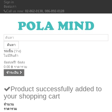
Sign in
ติดต่อเรา
Call us now:
02-862-0138, 086-892-0128
ค้นหา
รถเข็น
(ว่าง)
ไม่มีสินค้า
จัดส่งฟรี!
จัดส่ง
0.00 ฿
ราคารวม
ชำระเงิน
Product successfully added to
your shopping cart
จำนวน
ราคารวม