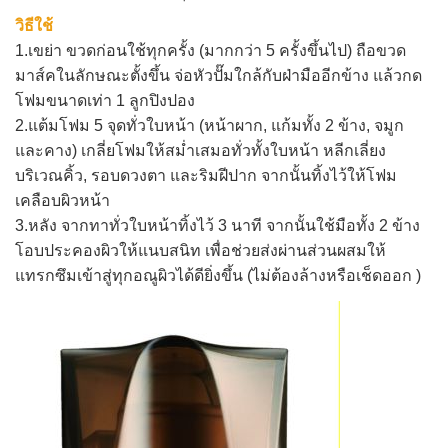
วิธีใช้
1.เขย่า ขวดก่อนใช้ทุกครั้ง (มากกว่า 5 ครั้งขึ้นไป) ถือขวด
มาส์คในลักษณะตั้งขึ้น จ่อหัวปั๊มใกล้กับฝ่ามืออีกข้าง แล้วกด
โฟมขนาดเท่า 1 ลูกปิงปอง
2.แต้มโฟม 5 จุดทั่วใบหน้า (หน้าผาก, แก้มทั้ง 2 ข้าง, จมูก
และคาง) เกลี่ยโฟมให้สม่ำเสมอทั่วทั้งใบหน้า หลีกเลี่ยง
บริเวณคิ้ว, รอบดวงตา และริมฝีปาก จากนั้นทิ้งไว้ให้โฟม
เคลือบผิวหน้า
3.หลัง จากทาทั่วใบหน้าทิ้งไว้ 3 นาที จากนั้นใช้มือทั้ง 2 ข้าง
โอบประคองผิวให้แนบสนิท เพื่อช่วยส่งผ่านส่วนผสมให้
แทรกซึมเข้าสู่ทุกอณูผิวได้ดียิ่งขึ้น
(ไม่ต้องล้างหรือเช็ดออก
)