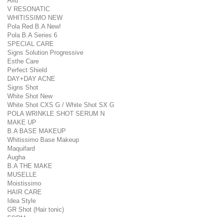
Allu
V RESONATIC
WHITISSIMO NEW
Pola Red B.A New!
Pola B.A Series 6
SPECIAL CARE
Signs Solution Progressive
Esthe Care
Perfect Shield
DAY+DAY ACNE
Signs Shot
White Shot New
White Shot CXS G / White Shot SX G
POLA WRINKLE SHOT SERUM N
MAKE UP
B.A BASE MAKEUP
Whitissimo Base Makeup
Maquifard
Augha
B.A THE MAKE
MUSELLE
Moistissimo
HAIR CARE
Idea Style
GR Shot (Hair tonic)