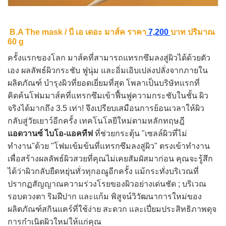
B.A The mask
/ บี เอ เดอะ มาส์ค
ราคา
7,200
บาท ปริมาณ
60 g
ครั้งแรกของโลก มาส์คที่สามารถแทรกซึมลงสู่ผิวได้ด้วยตัว
เอง ผลลัพธ์ผิวกระชับ ฟูนุ่ม และอิ่มเอิบเปล่งปลั่งจากภายใน
ผลิตภัณฑ์ บำรุงผิวที่ยอดเยี่ยมที่สุด โพลาเป็นบริษัทแรกที่
คิดค้นโฟมมาส์คที่แทรกซึมเข้าฟื้นฟูความกระชับในชั้น ผิว
จริงได้มากถึง 3.5 เท่า! จึงเปรียบเสมือนการย้อนเวลาให้ผิว
กลับสู่วัยเยาว์อีกครั้ง
เทคโนโลยีใหม่ตามหลักทฤษฎี
แอดวานซ์ ไบโอ-แอคทีฟ
ที่ช่วยกระตุ้น "เซลล์ผิวที่ไม่
ทำงาน"ด้วย "โฟมเข้มข้นที่แทรกซึมลงสู่ผิว" ตรงเข้าทำงาน
เพื่อสร้างผลลัพธ์ผิวสวยที่คุณไม่เคยสัมผัสมาก่อน คุณจะรู้สึก
ได้ว่าผิวกลับยืดหยุ่นทั่วทุกอณูอีกครั้ง แม้กระทั่งบริเวณที่
ปรากฏสัญญาณความร่วงโรยของผิวอย่างเด่นชัด ; บริเวณ
รอบดวงตา ริมฝีปาก และแก้ม พิสูจน์วิวัฒนาการใหม่ของ
ผลิตภัณฑ์สกินแคร์ที่ใช้ง่าย สะดวก และเปี่ยมประสิทธิภาพดุจ
การกำเนิดผิวใหม่ให้แก่คุณ