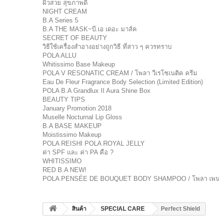
ผิวสวย สุขภาพดี
NIGHT CREAM
B.A Series 5
B.A THE MASK~บี.เอ เดอะ มาส์ค
SECRET OF BEAUTY
วิธีใช้เครื่องสำอางอย่างถูกวิธี ที่สาว ๆ ควรทราบ
POLA ALLU
Whitissimo Base Makeup
POLA V RESONATIC CREAM / โพลา วีเรโซเนติค ครีม
Eau De Fleur Fragrance Body Selection (Limited Edition)
POLA B.A Grandlux II Aura Shine Box
BEAUTY TIPS
January Promotion 2018
Muselle Nocturnal Lip Gloss
B.A BASE MAKEUP
Moistissimo Makeup
POLA REISHI POLA ROYAL JELLY
ค่า SPF และ ค่า PA คือ ?
WHITISSIMO
RED B.A NEW!
POLA PENSÉE DE BOUQUET BODY SHAMPOO / โพลา เพนเซ เด
สินค้า
SPECIAL CARE
Perfect Shield