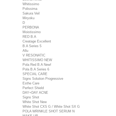
Whitissimo
Polissima
Sakura Veil
Miryoku
D
PERBONA
Moistissimo
RED B.A
Creatage Excellent
B.A Series 5
Allu
V RESONATIC
WHITISSIMO NEW
Pola Red B.A New!
Pola B.A Series 6
SPECIAL CARE
Signs Solution Progressive
Esthe Care
Perfect Shield
DAY+DAY ACNE
Signs Shot
White Shot New
White Shot CXS G / White Shot SX G
POLA WRINKLE SHOT SERUM N
MAKE UP