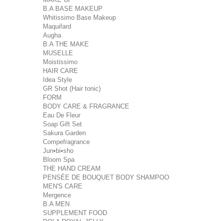
B.A BASE MAKEUP
Whitissimo Base Makeup
Maquifard
Augha
B.A THE MAKE
MUSELLE
Moistissimo
HAIR CARE
Idea Style
GR Shot (Hair tonic)
FORM
BODY CARE & FRAGRANCE
Eau De Fleur
Soap Gift Set
Sakura Garden
Compefragrance
Jun•bi•sho
Bloom Spa
THE HAND CREAM
PENSÉE DE BOUQUET BODY SHAMPOO
MEN'S CARE
Mergence
B.A MEN
SUPPLEMENT FOOD