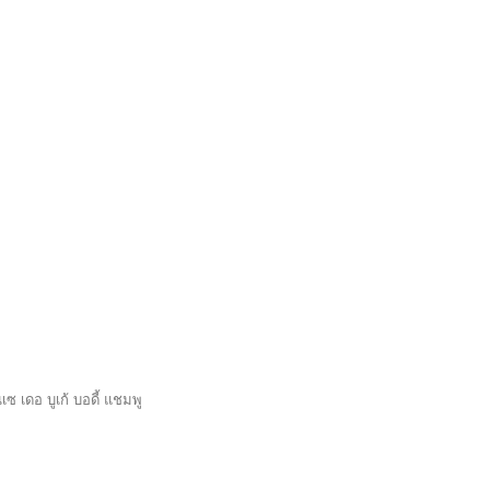
อ บูเก้ บอดี้ แชมพู